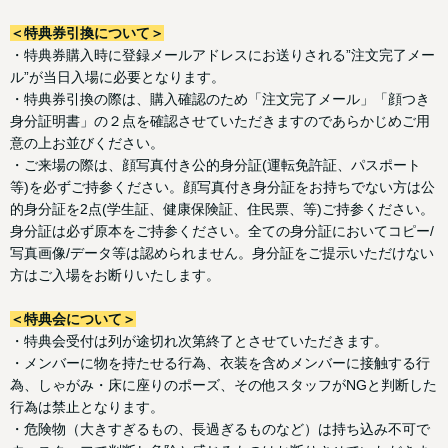
＜特典券引換について＞
・特典券購入時に登録メールアドレスにお送りされる”注文完了メー
ル”が当日入場に必要となります。
・特典券引換の際は、購入確認のため「注文完了メール」「顔つき
身分証明書」の２点を確認させていただきますのであらかじめご用
意の上お並びください。
・ご来場の際は、顔写真付き公的身分証(運転免許証、パスポート
等)を必ずご持参ください。顔写真付き身分証をお持ちでない方は公
的身分証を2点(学生証、健康保険証、住⺠票、等)ご持参ください。
身分証は必ず原本をご持参ください。全ての身分証においてコピー/
写真画像/データ等は認められません。身分証をご提示いただけない
方はご入場をお断りいたします。
＜特典会について＞
・特典会受付は列が途切れ次第終了とさせていただきます。
・メンバーに物を持たせる行為、衣装を含めメンバーに接触する行
為、しゃがみ・床に座りのポーズ、その他スタッフがNGと判断した
行為は禁止となります。
・危険物（大きすぎるもの、長過ぎるものなど）は持ち込み不可で