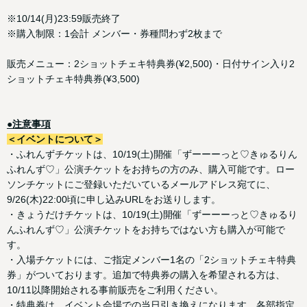
※10/14(月)23:59販売終了
※購入制限：1会計 メンバー・券種問わず2枚まで
販売メニュー：2ショットチェキ特典券(¥2,500)・日付サイン入り2
ショットチェキ特典券(¥3,500)
●注意事項
＜イベントについて＞
・ふれんずチケットは、10/19(土)開催「ずーーーっと♡きゅるりん
ふれんず♡」公演チケットをお持ちの方のみ、購入可能です。ロー
ソンチケットにご登録いただいているメールアドレス宛てに、
9/26(木)22:00頃に申し込みURLをお送りします。
・きょうだけチケットは、10/19(土)開催「ずーーーっと♡きゅるり
んふれんず♡」公演チケットをお持ちではない方も購入が可能で
す。
・入場チケットには、ご指定メンバー1名の「2ショットチェキ特典
券」がついております。追加で特典券の購入を希望される方は、
10/11以降開始される事前販売をご利用ください。
・特典券は、イベント会場での当日引き換えになります。各部指定