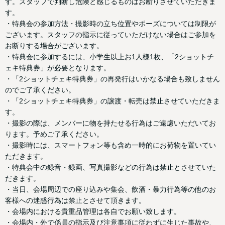
す。スタッフで判断し危険と感じるものはお断りさせていただきま
す。
・特典会の参加方法・撮影時の立ち位置やポーズについては制限が
ございます。スタッフの指示に従っていただけない場合はご参加を
お断りする場合がございます。
・特典会に参加するには、小学生以上お1人様1枚、「2ショットチ
ェキ特典券」が必要となります。
・「2ショットチェキ特典券」の再発行はいかなる場合も致しません
のでご了承ください。
・「2ショットチェキ特典券」の譲渡・転売は禁止させていただきま
す。
・撮影の際は、メンバーに物を持たせる行為はご遠慮いただいてお
ります。予めご了承ください。
・撮影時には、スマートフォン等も含め一時的にお荷物を置いてい
ただきます。
・特典会中の録音・録画、写真撮影などの行為は禁止とさせていた
だきます。
・当日、会場周辺での座り込みや集会、飲酒・暴力行為等の他のお
客様への迷惑行為は禁止とさせて頂きます。
・会場内における貴重品管理は各自でお願い致します。
・会場内・外で係員の指示及び注意事項に従わずに生じた事故や、