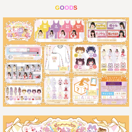
G
O
OD
S