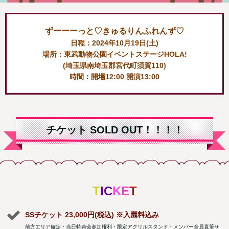
ずーーーっと♡きゅるりんふれんず♡
日程：2024年10月19日(土)
場所：東武動物公園イベントステージHOLA!
(埼玉県南埼玉郡宮代町須賀110)
時間：開場12:00 開演13:00
チケット SOLD OUT！！！！
T
I
C
K
E
T
SSチケット 23,000円(税込) ※入園料込み
前方エリア確定・当日特典会参加権利・限定アクリルスタンド・メンバー全員直筆サ