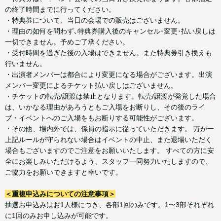
の終了時間までに行ってください。
・特典券について、当日の会場での販売はございません。
・理由の如何を問わず､特典券購入後のキャンセル･変更･払い戻しは
一切できません。予めご了承ください。
・受付時間を過ぎた後の入場はできません。また特典券引き換えも
行いません。
・出演者メンバーは都合により変更になる場合がございます。出演
メンバー変更によるチケット払い戻しはございません。
・チケットの転売/譲渡は禁止となります。転売/譲渡が発覚した場合
は、いかなる理由があろうともご入場をお断りし、その後のライ
ブ・イベントへのご入場をもお断りする可能性がございます。
・その他、場内外では、係員の指示に従っていただきます。 万が一
上記ルールが守られない場合はイベントの中止、また退場いただく
場合もございますのでご注意をお願いいたします。 すべての方に安
全にお楽しみいただけるよう、スタッフ一同努力いたしますので、
ご協力をお願いできますと幸いです。
＜重複申込みについての注意事項＞
抽選お申込みはお1人様につき、各部1回のみです。1〜3部それぞれ
に1回のみお申し込みが可能です。