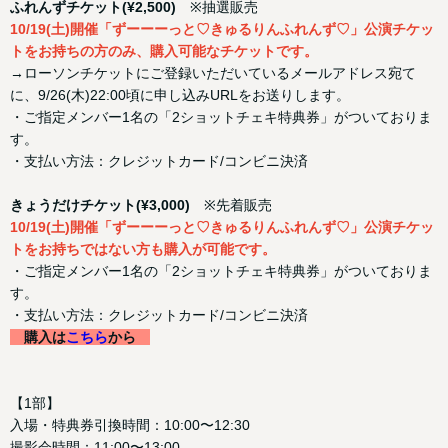
ふれんずチケット(¥2,500)
※抽選販売
10/19(土)開催「ずーーーっと♡きゅるりんふれんず♡」公演チケッ
トをお持ちの方のみ、購入可能なチケットです。
→ローソンチケットにご登録いただいているメールアドレス宛て
に、9/26(木)22:00頃に申し込みURLをお送りします。
・ご指定メンバー1名の「2ショットチェキ特典券」がついておりま
す。
・支払い方法：クレジットカード/コンビニ決済
きょうだけチケット(¥3,000)
※先着販売
10/19(土)開催「ずーーーっと♡きゅるりんふれんず♡」公演チケッ
トをお持ちではない方も購入が可能です。
・ご指定メンバー1名の「2ショットチェキ特典券」がついておりま
す。
・支払い方法：クレジットカード/コンビニ決済
購入は
こちら
から
【1部】
入場・特典券引換時間：10:00〜12:30
撮影会時間：11:00〜13:00